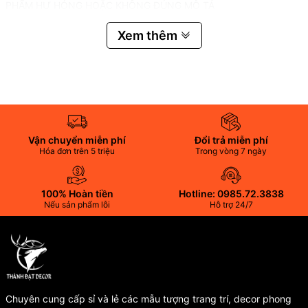
PHẨM HƯ HỎNG HOẶC KHÔNG ĐÚNG MÔ TẢ
-----PHONG THỦY THÀNH ĐẠT DECOR
Xem thêm
--------
✅ SỰ HÀI LÒNG CỦA BẠN LÀ UY TÍN CỦA CHÚNG TÔI!
#Tượngphongthủy
Vận chuyển miễn phí
Đổi trả miễn phí
#Tượng_phong_thủy
Hóa đơn trên 5 triệu
Trong vòng 7 ngày
#tuongphongthuy
100% Hoàn tiền
Hotline: 0985.72.3838
Nếu sản phẩm lỗi
Hỗ trợ 24/7
#tuong_phong_thuy
#VậtPhẩmPhongThủy
#Vật_Phẩm_Phong_Thủy
#vatphamphongthuy
Chuyên cung cấp sỉ và lẻ các mẫu tượng trang trí, decor phong