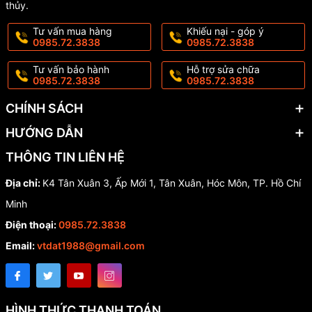
thủy.
#vat_pham_phong_thuy
Tư vấn mua hàng
Khiếu nại - góp ý
0985.72.3838
0985.72.3838
#QuàTặngTânGiaKhaiTrương
Tư vấn bảo hành
Hỗ trợ sửa chữa
#Quà_Tặng_Tân_Gia_Khai_Trương
0985.72.3838
0985.72.3838
#quatangtangiakhaitruong
CHÍNH SÁCH
HƯỚNG DẪN
#qua_tang_tan_gia_khai_truong
THÔNG TIN LIÊN HỆ
#TượngTrangTríNộiThất
Địa chỉ:
K4 Tân Xuân 3, Ấp Mới 1, Tân Xuân, Hóc Môn, TP. Hồ Chí
#Tượng_Trang_Trí_Nội_Thất
Minh
Điện thoại:
0985.72.3838
Email:
vtdat1988@gmail.com
HÌNH THỨC THANH TOÁN