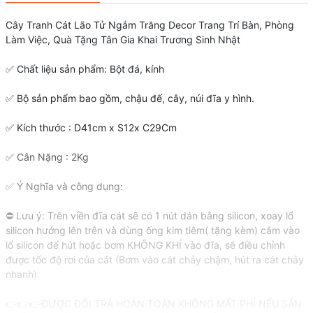
Cây Tranh Cát Lão Tử Ngắm Trăng Decor Trang Trí Bàn, Phòng
Làm Việc, Quà Tặng Tân Gia Khai Trương Sinh Nhật
✅ Chất liệu sản phẩm: Bột đá, kính
✅ Bộ sản phẩm bao gồm, chậu đế, cây, núi đĩa y hình.
✅ Kích thước : D41cm x S12x C29Cm
✅ Cân Nặng : 2Kg
✅ Ý Nghĩa và công dụng:
⛔️ Lưu ý: Trên viền đĩa cát sẽ có 1 nút dán bằng silicon, xoay lổ
silicon hướng lên trên và dùng ống kim tiêm( tặng kèm) cắm vào
lổ silicon để hút hoặc bơm KHÔNG KHÍ vào đĩa, sẽ điều chỉnh
được tốc độ rơi của cát (Bơm vào cát chảy chậm, hút ra cát chảy
nhanh).
👉👉👉ĐƯỢC ĐỔI TRẢ HOÀN TOÀN KHÔNG MẤT PHÍ NẾU SẢN