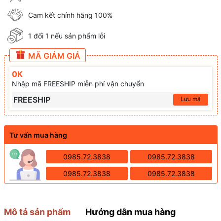
Cam kết chính hãng 100%
1 đổi 1 nếu sản phẩm lỗi
MÃ GIẢM GIÁ
0K
Nhập mã FREESHIP miễn phí vận chuyển
FREESHIP
Lưu mã
Tư vấn mua hàng
0985.72.3838
0985.72.3838
0985.72.3838
0985.72.3838
Mô tả sản phẩm
Hướng dẫn mua hàng