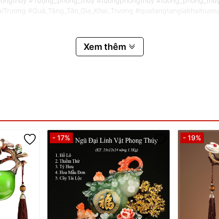
ợngphongthủy #Tượng_phong_thủy #tuongphongthuy #tuong_phong_
ương #Quà_Tặng_Tân_Gia_Khai_Trương #quatangtangiakhaitruong 
Xem thêm
- 17%
- 19%