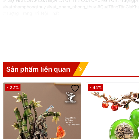
✅ SỰ HÀI LÒNG CỦA BẠN LÀ UY TÍN CỦA CHÚNG TÔI! #Tư
#vatphamphongthuy #vat_pham_phong_thuy #QuàTặngTânGiaKhaiTr
#Tượng_Trang_Trí_Nội_Thất
Sản phẩm liên quan
- 22%
- 44%