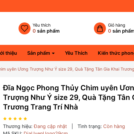
Yêu thích
Giỏ hàng
0
sản phẩm
0
sản phẩ
ới thiệu
Sản phẩm
Yêu Thích
Kiến thức phon
im uyên Ương Trượng Như Ý size 29, Quà Tặng Tân Gia Khai Trương
Đĩa Ngọc Phong Thủy Chim uyên Ươ
Trượng Như Ý size 29, Quà Tặng Tân 
Trương Trang Trí Nhà
Thương hiệu:
Đang cập nhật
|
Tình trạng:
Còn hàng
Mã SKU:
DiaUyenUong29cm