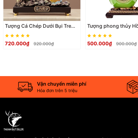
Tượng Cá Chép Dưới Bụi Tre
Tượng phong thủy H
Decor Phong Thủy Trang Trí
Cành Hồng Chim Sẽ 
Nhà Cửa, Quà Tặng Tân gia
Bình An Tài Lộc, quà 
720.000₫
500.000₫
920.000₫
900.000₫
Khai TrươngSinh Nhật
gia , khai trương
Vận chuyển miễn phí
Hóa đơn trên 5 triệu