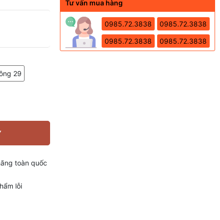
Tư vấn mua hàng
0985.72.3838
0985.72.3838
0985.72.3838
0985.72.3838
công 29
Y
hãng toàn quốc
hẩm lỗi