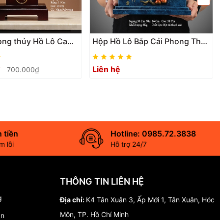
ong thủy Hồ Lô Cam
Hộp Hồ Lô Bắp Cải Phong Thủy
ư Ý Treo Vàng Phú
Size 38, Quà Tặng Tân Gia,
n Tài Lộc, quà tặng
Khai Trương, Sinh Nhật, Trang
₫
Liên hệ
700.000₫
khai trương
Trí Decor Nhà Cửa
 tiền
Hotline: 0985.72.3838
 lỗi
Hỗ trợ 24/7
THÔNG TIN LIÊN HỆ
g
Địa chỉ:
K4 Tân Xuân 3, Ấp Mới 1, Tân Xuân, Hóc
Môn, TP. Hồ Chí Minh
án