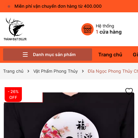
Miễn phí vận chuyển đơn hàng từ 400.000
Hệ thống
1
cửa hàng
Trang chủ
Gi
Danh mục sản phẩm
Phụ Kiện Trang Trí Khác
Linh Vật Phong Thủy
Vật Phẩm Phong Thủy
Tượng Phật Đá - Gốm Sứ Nhỏ
Thác Nước - Kệ Đèn Led
Quà Tặng Decor Ý Nghĩa
Trang chủ
Vật Phẩm Phong Thủy
Đĩa Ngọc Phong Thủy Ch
- 26%
OFF