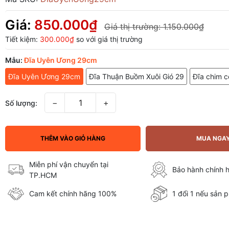
Giá:
850.000₫
Giá thị trường:
1.150.000₫
Tiết kiệm:
300.000₫
so với giá thị trường
Mẫu:
Đĩa Uyên Ương 29cm
Đĩa Uyên Ương 29cm
Đĩa Thuận Buồm Xuôi Gió 29
Đĩa chim 
−
+
Số lượng:
THÊM VÀO GIỎ HÀNG
MUA NGA
Miễn phí vận chuyển tại
Bảo hành chính 
TP.HCM
Cam kết chính hãng 100%
1 đổi 1 nếu sản p