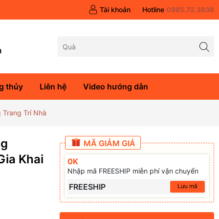
Tài khoản
Hotline
0985.72.3838
m
g thủy
Liên hệ
Video hướng dẫn
 Trang Trí Nhà
ng
MÃ GIẢM GIÁ
Gia Khai
0K
Nhập mã FREESHIP miễn phí vận chuyển
FREESHIP
Lưu mã