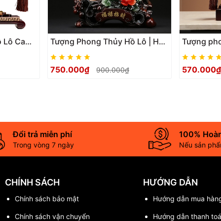
ồ Lô Cam
Tượng Phong Thủy Hồ Lô | Hoa
Tượng ph
Phú Quý
Mẫu Đơn | Thiềm Thừ | Tỳ Hưu |
Trượng Nh
tặng tân
Cây Tài Lộc May Mắn Phong
Quý Bình A
750.000₫
570.000
900.000₫
Thủy
tân gia , 
Đổi trả miễn phí
100% Hoàn
Trong vòng 7 ngày
Nếu sản phẩm
CHÍNH SÁCH
HƯỚNG DẪN
Chính sách bảo mật
Hướng dẫn mua hàn
Chính sách vận chuyển
Hướng dẫn thanh to