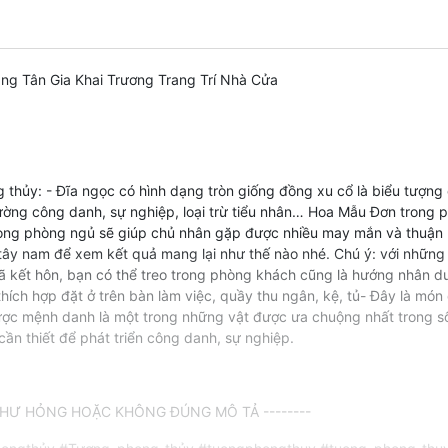
g Tân Gia Khai Trương Trang Trí Nhà Cửa
g thủy: - Đĩa ngọc có hình dạng tròn giống đồng xu cổ là biểu tượng 
ường công danh, sự nghiệp, loại trừ tiểu nhân… Hoa Mẫu Đơn trong 
rong phòng ngủ sẽ giúp chủ nhân gặp được nhiều may mắn và thuận lợ
 tây nam để xem kết quả mang lại như thế nào nhé. Chú ý: với nhữn
 đã kết hôn, bạn có thể treo trong phòng khách cũng là hướng nhân d
hích hợp đặt ở trên bàn làm việc, quầy thu ngân, kệ, tủ- Đây là mó
y được mệnh danh là một trong những vật được ưa chuộng nhất trong 
n thiết để phát triển công danh, sự nghiệp.
Ư HỎNG HOẶC KHÔNG ĐÚNG MÔ TẢ --------