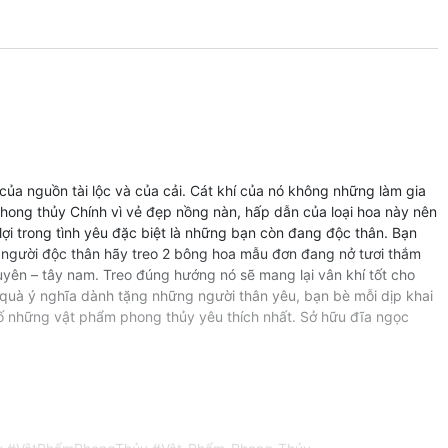
của nguồn tài lộc và của cải. Cát khí của nó không những làm gia
phong thủy Chính vì vẻ đẹp nồng nàn, hấp dẫn của loại hoa này nên
i trong tình yêu đặc biệt là những bạn còn đang độc thân. Bạn
g người độc thân hãy treo 2 bông hoa mẫu đơn đang nở tươi thắm
uyên – tây nam. Treo đúng hướng nó sẽ mang lại vân khí tốt cho
n quà ý nghĩa dành tặng những người thân yêu, bạn bè mỗi dịp khai
số những vật phẩm phong thủy yêu thích nhất. Sở hữu đĩa ngọc