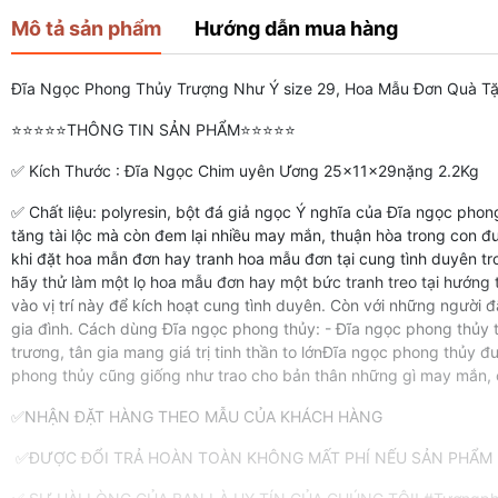
Mô tả sản phẩm
Hướng dẫn mua hàng
Đĩa Ngọc Phong Thủy Trượng Như Ý size 29, Hoa Mẫu Đơn Quà Tặn
⭐⭐⭐⭐⭐THÔNG TIN SẢN PHẨM⭐⭐⭐⭐⭐
✅ Kích Thước : Đĩa Ngọc Chim uyên Ương 25x11x29nặng 2.2Kg
✅ Chất liệu: polyresin, bột đá giả ngọc Ý nghĩa của Đĩa ngọc phon
tăng tài lộc mà còn đem lại nhiều may mắn, thuận hòa trong con đ
khi đặt hoa mẫn đơn hay tranh hoa mẫu đơn tại cung tình duyên t
hãy thử làm một lọ hoa mẫu đơn hay một bức tranh treo tại hướng
vào vị trí này để kích hoạt cung tình duyên. Còn với những người
gia đình. Cách dùng Đĩa ngọc phong thủy: - Đĩa ngọc phong thủy t
trương, tân gia mang giá trị tinh thần to lớnĐĩa ngọc phong thủ
phong thủy cũng giống như trao cho bản thân những gì may mắn, cầ
✅NHẬN ĐẶT HÀNG THEO MẪU CỦA KHÁCH HÀNG
✅ĐƯỢC ĐỔI TRẢ HOÀN TOÀN KHÔNG MẤT PHÍ NẾU SẢN PHẨM H