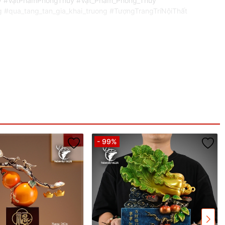
thuy #VậtPhẩmPhongThủy #Vật_Phẩm_Phong_Thủy
#qua_tang_tan_gia_khai_truong #TượngTrangTríNộiThất
- 99%