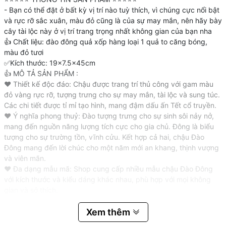
- Bạn có thể đặt ở bất kỳ vị trí nào tuỳ thích, vì chúng cực nổi bật
và rực rỡ sắc xuân, màu đỏ cũng là của sự may mắn, nên hãy bày
cây tài lộc này ở vị trí trang trọng nhất không gian của bạn nha
👍 Chất liệu: đào đông quả xốp hàng loại 1 quả to căng bóng,
màu đỏ tươi
✅Kích thước: 19x7.5x45cm
👍 MÔ TẢ SẢN PHẨM :
❤️ Thiết kế độc đáo: Chậu được trang trí thủ công với gam màu
đỏ vàng rực rỡ, tượng trưng cho sự may mắn, tài lộc và sung túc.
Các chi tiết được tỉ mỉ tạo hình, mang đậm dấu ấn Tết cổ truyền.
❤️ Ý nghĩa phong thuỷ: Đào tượng trưng cho sự sinh sôi nảy nở,
mang đến nguồn năng lượng tích cực cho gia chủ. Đông là biểu
tượng cho sự trường tồn, vĩnh cửu. Kết hợp cả hai, chậu Đào
Đông mang đến lời chúc cho một năm mới an khang, thịnh vượng
và viên mãn.
❤️ Đa dạng mẫu mã: Shop cung cấp nhiều mẫu chậu Đào Đông
với kích thước và kiểu dáng khác nhau, phù hợp với mọi không
gian và sở thích.
❤️ Chất liệu cao cấp: Chậu được làm từ chất liệu cao cấp, bền
đẹp theo thời gian. Hoa và phụ kiện được lựa chọn kỹ lưỡng, đảm
Xem thêm
bảo độ tinh tế và sang trọng.