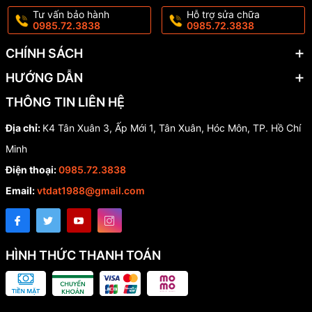
#binhhoadephongkhach #lohoanhua
Tư vấn bảo hành
Hỗ trợ sửa chữa
#binhhoagia#Tượngphongthủy
0985.72.3838
0985.72.3838
#Tượng_phong_thủy
#tuongphongthuy
CHÍNH SÁCH
#tuong_phong_thuy
HƯỚNG DẪN
#VậtPhẩmPhongThủy
#Vật_Phẩm_Phong_Thủy
THÔNG TIN LIÊN HỆ
#vatphamphongthuy
#vat_pham_phong_thuy
Địa chỉ:
K4 Tân Xuân 3, Ấp Mới 1, Tân Xuân, Hóc Môn, TP. Hồ Chí
#QuàTặngTânGiaKhaiTrương
Minh
#Quà_Tặng_Tân_Gia_Khai_Trương
#quatangtangiakhaitruong
Điện thoại:
0985.72.3838
#qua_tang_tan_gia_khai_truong
Email:
vtdat1988@gmail.com
#TượngTrangTrí
#Tượng_Trang_Trí
#tuongtrangtri
#tuong_trang_tri
HÌNH THỨC THANH TOÁN