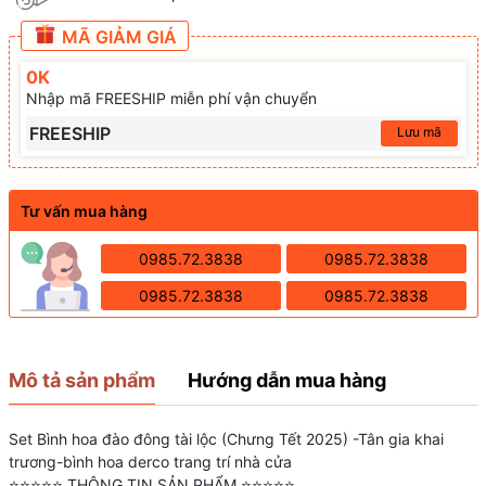
MÃ GIẢM GIÁ
0K
Nhập mã FREESHIP miễn phí vận chuyển
FREESHIP
Lưu mã
Tư vấn mua hàng
0985.72.3838
0985.72.3838
0985.72.3838
0985.72.3838
Mô tả sản phẩm
Hướng dẫn mua hàng
Set Bình hoa đào đông tài lộc (Chưng Tết 2025) -Tân gia khai
trương-bình hoa derco trang trí nhà cửa
⭐⭐⭐⭐⭐ THÔNG TIN SẢN PHẨM ⭐⭐⭐⭐⭐