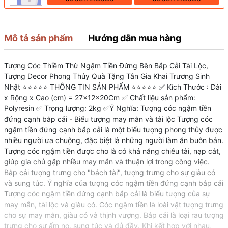
Mô tả sản phẩm
Hướng dẫn mua hàng
Tượng Cóc Thiềm Thừ Ngậm Tiền Đứng Bên Bắp Cải Tài Lộc,
Tượng Decor Phong Thủy Quà Tặng Tân Gia Khai Trương Sinh
Nhật ⭐⭐⭐⭐⭐ THÔNG TIN SẢN PHẨM ⭐⭐⭐⭐⭐ ✅ Kích Thước : Dài
x Rộng x Cao (cm) = 27x12x20Cm ✅ Chất liệu sản phẩm:
Polyresin ✅ Trọng lượng: 2kg ✅Ý Nghĩa: Tượng cóc ngậm tiền
đứng cạnh bắp cải - Biểu tượng may mắn và tài lộc Tượng cóc
ngậm tiền đứng cạnh bắp cải là một biểu tượng phong thủy được
nhiều người ưa chuộng, đặc biệt là những người làm ăn buôn bán.
Tượng cóc ngậm tiền được cho là có khả năng chiêu tài, nạp cát,
giúp gia chủ gặp nhiều may mắn và thuận lợi trong công việc.
Bắp cải tượng trưng cho "bách tài", tượng trưng cho sự giàu có
và sung túc. Ý nghĩa của tượng cóc ngậm tiền đứng cạnh bắp cải
Tượng cóc ngậm tiền đứng cạnh bắp cải là biểu tượng của sự
may mắn, tài lộc và giàu có. Cóc ngậm tiền là loài vật tượng trưng
cho sự may mắn, giàu có và thịnh vượng. Bắp cải là loại rau tượng
trưng cho sự ấm no, sung túc và đủ đầy. Khi kết hợp với nhau,