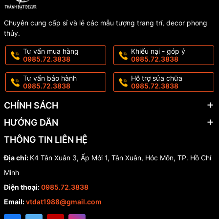
Chuyên cung cấp sỉ và lẻ các mẫu tượng trang trí, decor phong
thủy.
Tư vấn mua hàng
Khiếu nại - góp ý
0985.72.3838
0985.72.3838
Tư vấn bảo hành
Hỗ trợ sửa chữa
0985.72.3838
0985.72.3838
CHÍNH SÁCH
HƯỚNG DẪN
THÔNG TIN LIÊN HỆ
Địa chỉ:
K4 Tân Xuân 3, Ấp Mới 1, Tân Xuân, Hóc Môn, TP. Hồ Chí
Minh
Điện thoại:
0985.72.3838
Email:
vtdat1988@gmail.com