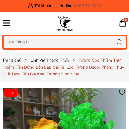
Tài khoản
Hotline
0985.72.3838
0
Trang chủ
Linh Vật Phong Thủy
Tượng Cóc Thiềm Thừ
Ngậm Tiền Đứng Bên Bắp Cải Tài Lộc, Tượng Decor Phong Thủy
Quà Tặng Tân Gia Khai Trương Sinh Nhật
OFF