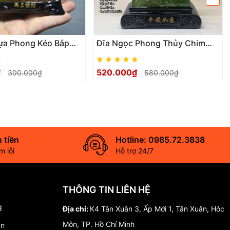
ựa Phong Kéo Bắp
Đĩa Ngọc Phong Thủy Chim
Dành Cho Người Tuổi
uyên Ương Trượng Như Ý size
 Trí Decor Taplo Xe
21, Quà Tặng Tân Gia Khai
₫
520.000₫
300.000₫
580.000₫
Để Bàn
Trương Trang Trí Nhà
 tiền
Hotline: 0985.72.3838
 lỗi
Hỗ trợ 24/7
THÔNG TIN LIÊN HỆ
g
Địa chỉ:
K4 Tân Xuân 3, Ấp Mới 1, Tân Xuân, Hóc
decor phong thủy, quà tặng khai trương, quà tặng tân gia, tượng
Môn, TP. Hồ Chí Minh
án