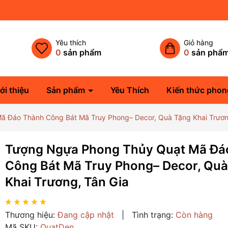
Yêu thích
Giỏ hàng
0
sản phẩm
0
sản phẩ
ới thiệu
Sản phẩm
Yêu Thích
Kiến thức phon
 Đáo Thành Công Bát Mã Truy Phong– Decor, Quà Tặng Khai Trươn
Tượng Ngựa Phong Thủy Quạt Mã Đá
Công Bát Mã Truy Phong– Decor, Quà
Khai Trương, Tân Gia
Thương hiệu:
Đang cập nhật
|
Tình trạng:
Còn hàng
Mã SKU:
QuatDen