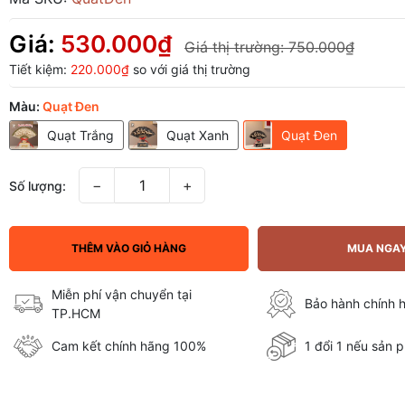
Giá:
530.000₫
Giá thị trường:
750.000₫
Tiết kiệm:
220.000₫
so với giá thị trường
Màu:
Quạt Đen
Quạt Trắng
Quạt Xanh
Quạt Đen
−
+
Số lượng:
THÊM VÀO GIỎ HÀNG
MUA NGA
Miễn phí vận chuyển tại
Bảo hành chính 
TP.HCM
Cam kết chính hãng 100%
1 đổi 1 nếu sản p