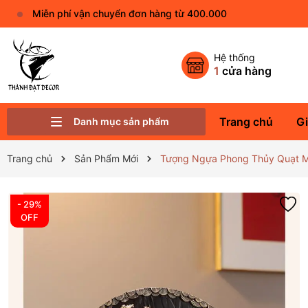
Miễn phí vận chuyển đơn hàng từ 400.000
Hệ thống
1
cửa hàng
Trang chủ
Gi
Danh mục sản phẩm
Phụ Kiện Trang Trí Khác
Linh Vật Phong Thủy
Vật Phẩm Phong Thủy
Tượng Phật Đá - Gốm Sứ Nhỏ
Thác Nước - Kệ Đèn Led
Quà Tặng Decor Ý Nghĩa
Trang chủ
Sản Phẩm Mới
Tượng Ngựa Phong Thủy Quạt Mã
- 29%
OFF