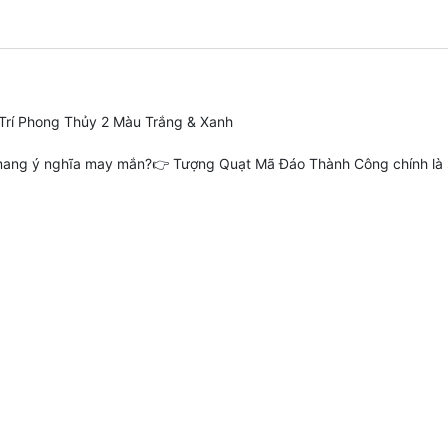
rí Phong Thủy 2 Màu Trắng & Xanh
mang ý nghĩa may mắn?👉 Tượng Quạt Mã Đáo Thành Công chính là sự 