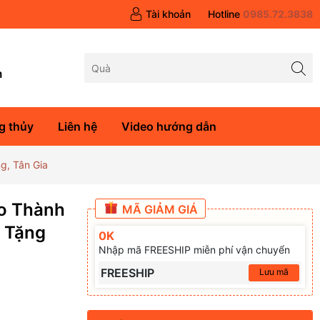
Tài khoản
Hotline
0985.72.3838
m
g thủy
Liên hệ
Video hướng dẫn
g, Tân Gia
o Thành
MÃ GIẢM GIÁ
 Tặng
0K
Nhập mã FREESHIP miễn phí vận chuyển
FREESHIP
Lưu mã