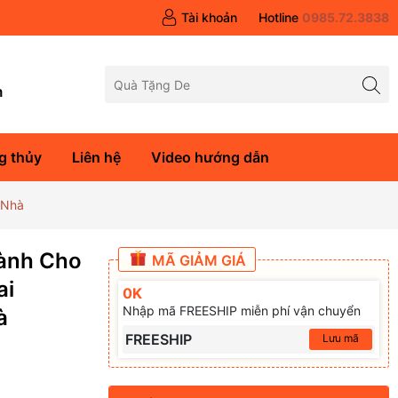
Tài khoản
Hotline
0985.72.3838
m
g thủy
Liên hệ
Video hướng dẫn
 Nhà
ành Cho
MÃ GIẢM GIÁ
ai
0K
Nhập mã FREESHIP miễn phí vận chuyển
à
FREESHIP
Lưu mã