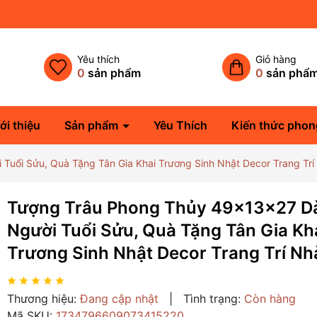
Yêu thích
Giỏ hàng
0
sản phẩm
0
sản phẩ
ới thiệu
Sản phẩm
Yêu Thích
Kiến thức phon
uổi Sửu, Quà Tặng Tân Gia Khai Trương Sinh Nhật Decor Trang Trí
Tượng Trâu Phong Thủy 49x13x27 D
Người Tuổi Sửu, Quà Tặng Tân Gia Kh
Trương Sinh Nhật Decor Trang Trí Nh
Thương hiệu:
Đang cập nhật
|
Tình trạng:
Còn hàng
Mã SKU:
1734796609073415220