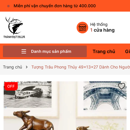
Miễn phí vận chuyển đơn hàng từ 400.000
Hệ thống
1
cửa hàng
Trang chủ
Gi
Danh mục sản phẩm
Phụ Kiện Trang Trí Khác
Linh Vật Phong Thủy
Vật Phẩm Phong Thủy
Tượng Phật Đá - Gốm Sứ Nhỏ
Thác Nước - Kệ Đèn Led
Quà Tặng Decor Ý Nghĩa
Trang chủ
Tượng Trâu Phong Thủy 49x13x27 Dành Cho Người T
OFF