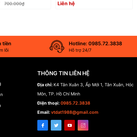
₫
Liên hệ
700.000₫
khai trương
Trí Decor Nhà Cửa
 tiền
Hotline: 0985.72.3838
 lỗi
Hỗ trợ 24/7
THÔNG TIN LIÊN HỆ
g
Địa chỉ:
K4 Tân Xuân 3, Ấp Mới 1, Tân Xuân, Hóc
Môn, TP. Hồ Chí Minh
án
Điện thoại:
0985.72.3838
n
Email:
vtdat1988@gmail.com