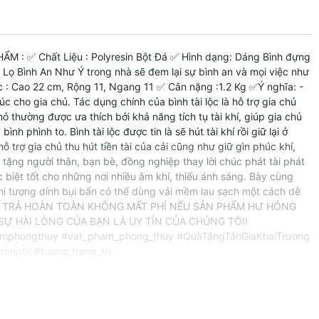
M : ✅ Chất Liệu : Polyresin Bột Đá ✅ Hình dạng: Dáng Bình đựng
ọ Bình An Như Ý trong nhà sẽ đem lại sự bình an và mọi việc như
ớc : Cao 22 cm, Rộng 11, Ngang 11 ✅ Cân nặng :1.2 Kg ✅Ý nghĩa: -
cho gia chủ. Tác dụng chính của bình tài lộc là hỗ trợ gia chủ
ỏ thường được ưa thích bởi khả năng tích tụ tài khí, giúp gia chủ
phình to. Bình tài lộc được tin là sẽ hút tài khí rồi giữ lại ở
rợ gia chủ thu hút tiền tài của cải cũng như giữ gìn phúc khí,
à tặng người thân, bạn bè, đồng nghiệp thay lời chúc phát tài phát
 biệt tốt cho những nơi nhiều âm khí, thiếu ánh sáng. Bày cùng
 Khi tượng dính bụi bẩn có thể dùng vải mềm lau sạch một cách dễ
C ĐỔI TRẢ HOÀN TOÀN KHÔNG MẤT PHÍ NẾU SẢN PHẨM HƯ HỎNG
HÀI LÒNG CỦA BẠN LÀ UY TÍN CỦA CHÚNG TÔI!
mphongthuy #vat_pham_phong_thuy #QuàTặngTânGiaKhaiTrương
angtri #tuong_trang_tri