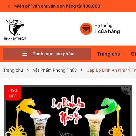
Miễn phí vận chuyển đơn hàng từ 400.000
Hệ thống
1
cửa hàng
Trang chủ
Gi
Danh mục sản phẩm
Phụ Kiện Trang Trí Khác
Linh Vật Phong Thủy
Vật Phẩm Phong Thủy
Tượng Phật Đá - Gốm Sứ Nhỏ
Thác Nước - Kệ Đèn Led
Quà Tặng Decor Ý Nghĩa
Trang chủ
Vật Phẩm Phong Thủy
Cặp Lọ Bình An Như Ý Tr
- 19%
OFF