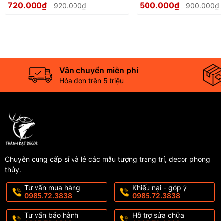
720.000₫
500.000₫
920.000₫
900.000₫
Khai TrươngSinh Nhật
gia , khai trương
Vận chuyển miễn phí
Hóa đơn trên 5 triệu
Chuyên cung cấp sỉ và lẻ các mẫu tượng trang trí, decor phong
thủy.
Tư vấn mua hàng
Khiếu nại - góp ý
0985.72.3838
0985.72.3838
Tư vấn bảo hành
Hỗ trợ sửa chữa