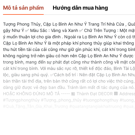
Mô tả sản phẩm
Hướng dẫn mua hàng
Tượng Phong Thủy, Cặp Lọ Bình An Như Ý Trang Trí Nhà Cửa , Qu
gậy Như Ý ✅ Màu Sắc : Vàng và Xanh ✅ Chữ Trên Tượng : Một mặt đ
ý muốn thuận lợi cho gia đình . Ngoài ra Lọ Bình An Như Ý còn có 
Cặp Lọ Bình An Như Ý là một pháp khí phong thủy giúp khai thông v
thu hút tiền tài của cải cũng như giữ gìn phúc khí, cát khí trong 
không ngừng trở nên giàu có hơn nên Cặp Lọ Bình An Như Ý được thiết
trong bình, mang đến sự phát đạt cũng như thành công về mặt công 
cát khí trong bình. Với màu sắc rực rỡ, thiết kế độc đáo, Bình Tài
lộc, giàu sang phú quý. ✅Cách bố trí : Nên đặt Cặp Lọ Bình An Như
bàn thần tài thổ địa, trên bàn thờ cũng rất có lợi cho việc thờ c
dàng giữ được vẻ đẹp ban đầu. Tránh làm mất đi tác dụng
HOẶC KHÔNG ĐÚNG MÔ TẢ ----- 🏪 Thành Đạt DECOR 🏢 Address: Tâ
#Tượngphongthủy #Tượng_phong_thủy #tuongphongthuy #tuong
#Quà_Tặng_Tân_Gia_Khai_Trương #quatangtangiakhaitruong #qua_ta