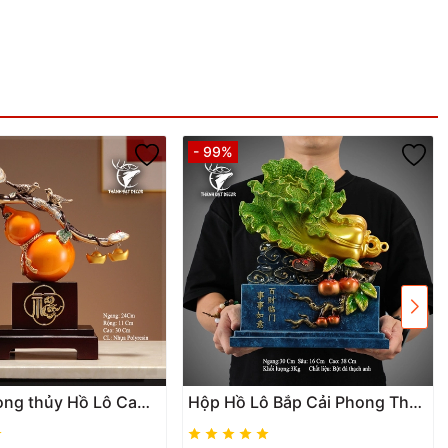
- 99%
ong thủy Hồ Lô Cam
Hộp Hồ Lô Bắp Cải Phong Thủy
ư Ý Treo Vàng Phú
Size 38, Quà Tặng Tân Gia,
n Tài Lộc, quà tặng
Khai Trương, Sinh Nhật, Trang