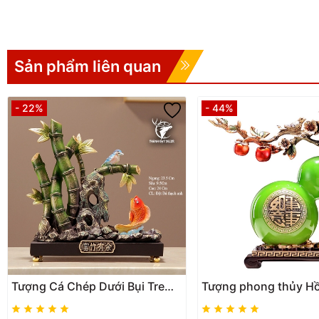
Sản phẩm liên quan
- 22%
- 44%
Tượng Cá Chép Dưới Bụi Tre
Tượng phong thủy H
Decor Phong Thủy Trang Trí
Cành Hồng Chim Sẽ 
Nhà Cửa, Quà Tặng Tân gia
Bình An Tài Lộc, quà 