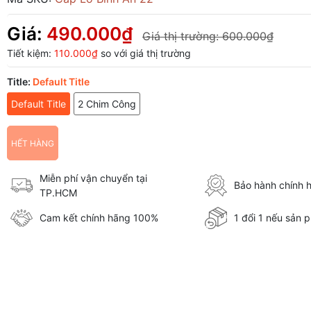
Giá:
490.000₫
Giá thị trường:
600.000₫
Tiết kiệm:
110.000₫
so với giá thị trường
Title:
Default Title
Default Title
2 Chim Công
HẾT HÀNG
Miễn phí vận chuyển tại
Bảo hành chính 
TP.HCM
Cam kết chính hãng 100%
1 đổi 1 nếu sản p