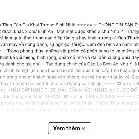
à Tặng Tân Gia Khai Trương Sinh Nhật ⭐⭐⭐⭐⭐ ✅ THÔNG TIN SẢN PHẨ
ược khắc 2 chữ Bình An . Một mặt được khắc 2 chữ Như Ý . Trưng L
thể làm quà tặng trong các diệp tân gia hay khai trương ✅ Kích Thư
ận may về công danh, sự nghiệp, tài lộc. Đem đến bình an hạnh phúc 
bình. - Trong phong thủy, những vật phẩm có phần bụng to và miệng nh
 kế với miệng bình rộng, phần cổ nhỏ và dài dẫn xuống phía đáy bình 
danh cho gia chủ. - Tác dụng chính của Cặp Lọ Bình An Như Ý là hỗ t
 Lộc chính là một lựa chọn hoàn hảo để làm quà biếu cấp trên hoặc qu
 Ý trong phòng khách hoặc văn phòng, có thể trang trí quầy kệ. Đặc
úng, bày trên bàn học sẽ tốt cho con đường sự nghiệp. ==== ⛔Lưu ý :
 của nó. 👉 NHẬN ĐẶT HÀNG THEO MẪU CỦA KHÁCH HÀNG. 👉 ĐƯỢ
n Xuân, Hóc Môn, TPHCM. ☎ Hotline: 0985.72.3838 -------- ✅ SỰ 
_phong_thuy #VậtPhẩmPhongThủy #Vật_Phẩm_Phong_Thủy #vatpha
ng_tan_gia_khai_truong #TượngTrangTrí #Tượng_Trang_Trí #tuongtr
Xem thêm