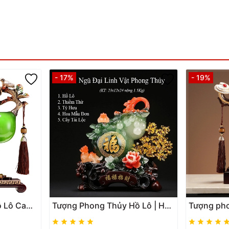
- 17%
- 19%
ồ Lô Cam
Tượng Phong Thủy Hồ Lô | Hoa
Tượng ph
Phú Quý
Mẫu Đơn | Thiềm Thừ | Tỳ Hưu |
Trượng Nh
tặng tân
Cây Tài Lộc May Mắn Phong
Quý Bình A