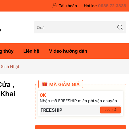
Tài khoản
Hotline
0985.72.3838
m
g thủy
Liên hệ
Video hướng dẫn
 Sinh Nhật
Cửa ,
MÃ GIẢM GIÁ
 Khai
0K
Nhập mã FREESHIP miễn phí vận chuyển
FREESHIP
Lưu mã