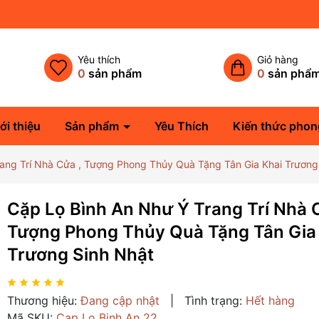
Yêu thích
Giỏ hàng
0
sản phẩm
0
sản phẩ
ới thiệu
Sản phẩm
Yêu Thích
Kiến thức phon
ang Trí Nhà Cửa , Tượng Phong Thủy Quà Tặng Tân Gia Khai Trương
Cặp Lọ Bình An Như Ý Trang Trí Nhà 
Tượng Phong Thủy Quà Tặng Tân Gia
Trương Sinh Nhật
Thương hiệu:
Đang cập nhật
|
Tình trạng:
Hết hàng
Mã SKU:
Cap Lo Binh An 22