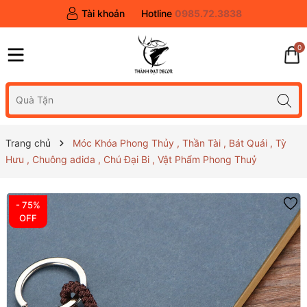
Tài khoản
Hotline
0985.72.3838
0
Trang chủ
Móc Khóa Phong Thủy , Thần Tài , Bát Quái , Tỳ
Hưu , Chuông adida , Chú Đại Bi , Vật Phẩm Phong Thuỷ
- 75%
OFF