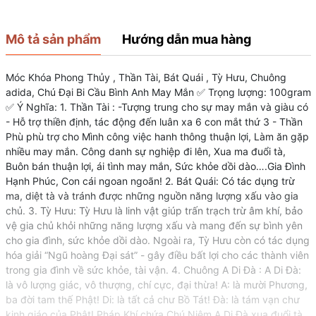
Mô tả sản phẩm
Hướng dẫn mua hàng
Móc Khóa Phong Thủy , Thần Tài, Bát Quái , Tỳ Hưu, Chuông
adida, Chú Đại Bi Cầu Bình Anh May Mắn ✅ Trọng lượng: 100gram
✅ Ý Nghĩa: 1. Thần Tài : -Tượng trung cho sự may mắn và giàu có
- Hỗ trợ thiền định, tác động đến luân xa 6 con mắt thứ 3 - Thần
Phù phù trợ cho Mình công việc hanh thông thuận lợi, Làm ăn gặp
nhiều may mắn. Công danh sự nghiệp đi lên, Xua ma đuổi tà,
Buôn bán thuận lợi, ái tình may mắn, Sức khỏe dồi dào….Gia Đình
Hạnh Phúc, Con cái ngoan ngoãn! 2. Bát Quái: Có tác dụng trừ
ma, diệt tà và tránh được những nguồn năng lượng xấu vào gia
chủ. 3. Tỳ Hưu: Tỳ Hưu là linh vật giúp trấn trạch trừ âm khí, bảo
vệ gia chủ khỏi những năng lượng xấu và mang đến sự bình yên
cho gia đình, sức khỏe dồi dào. Ngoài ra, Tỳ Hưu còn có tác dụng
hóa giải “Ngũ hoàng Đại sát” - gây điều bất lợi cho các thành viên
trong gia đình về sức khỏe, tài vận. 4. Chuông A Di Đà : A Di Đà:
là vô lượng giác, vô thượng, chí cực, đại thừa! A: là mười Phương,
ba đời tam thế Phật! Di: là tất cả chư Bồ Tát! Đà: là tám vạn chư
kinh giáo của Phật! Pháp Khí chứa Chú Niệm A Di Đà xua đuổi tà