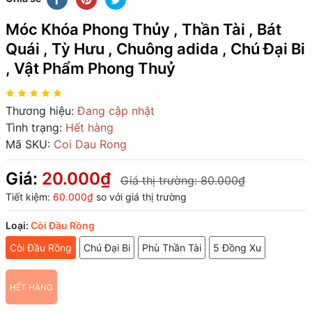
Móc Khóa Phong Thủy , Thần Tài , Bát
Quái , Tỳ Hưu , Chuông adida , Chú Đại Bi
, Vật Phẩm Phong Thuỷ
Thương hiệu:
Đang cập nhật
Tình trạng:
Hết hàng
Mã SKU:
Coi Dau Rong
Giá:
20.000₫
Giá thị trường:
80.000₫
Tiết kiệm:
60.000₫
so với giá thị trường
Loại:
Còi Đầu Rồng
Còi Đầu Rồng
Chú Đại Bi
Phù Thần Tài
5 Đồng Xu
HẾT HÀNG