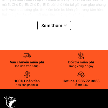
mà 5. Chú Đại Bi: Chú Đại Bi là bài chú tiêu tai giải nạn giúp chúng
sinh vượt qua sóng gió, tìm kiếm bến bờ bình yên trong tâm hồn.
Bài chú gồm 84 câu, mỗi câu đều có ý nghĩa rõ ràng.
Xem thêm
Vận chuyển miễn phí
Đổi trả miễn phí
Hóa đơn trên 5 triệu
Trong vòng 7 ngày
100% Hoàn tiền
Hotline: 0985.72.3838
Nếu sản phẩm lỗi
Hỗ trợ 24/7