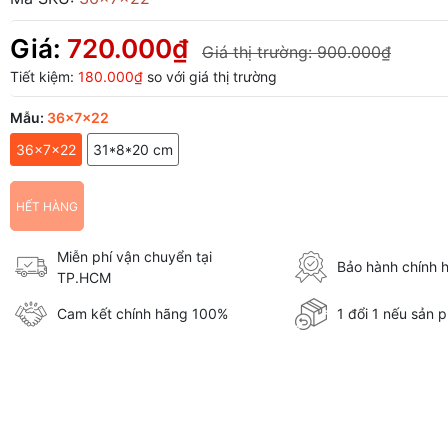
Giá:
720.000₫
Giá thị trường:
900.000₫
Tiết kiệm:
180.000₫
so với giá thị trường
Mẫu:
36x7x22
36x7x22
31*8*20 cm
HẾT HÀNG
Miễn phí vận chuyển tại
Bảo hành chính 
TP.HCM
Cam kết chính hãng 100%
1 đổi 1 nếu sản p