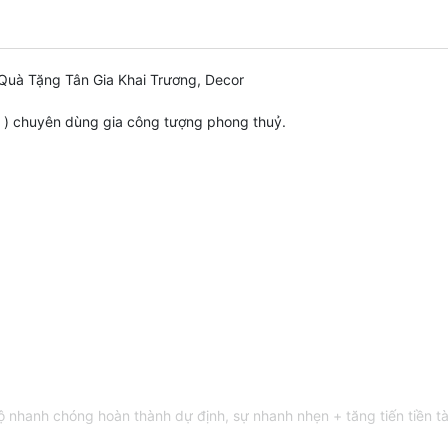
uà Tặng Tân Gia Khai Trương, Decor
ỗ ) chuyên dùng gia công tượng phong thuỷ.
anh chóng hoàn thành dự định, sự nhanh nhẹn + tăng tiến tiền tài, 