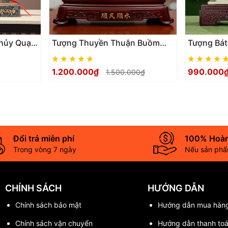
ng|tuongphongthuy
gia_khai_truong_|_tuong_phong_thuy
hủy Quạt
Tượng Thuyền Thuận Buồm
Tượng Bát
Bát Mã
Xuôi Gió Đĩa Ngọc Như Ý
Trắng Ngọ
Quà Tặng
Phong Thủy, Quà Tặng Tân Gia
Mắn Vào N
1.200.000₫
990.000
1.500.000₫
, Khai Trương, Tặng Sếp
Khai Trươ
Đổi trả miễn phí
100% Hoàn
Trong vòng 7 ngày
Nếu sản phẩm
CHÍNH SÁCH
HƯỚNG DẪN
Chính sách bảo mật
Hướng dẫn mua hàn
Chính sách vận chuyển
Hướng dẫn thanh to