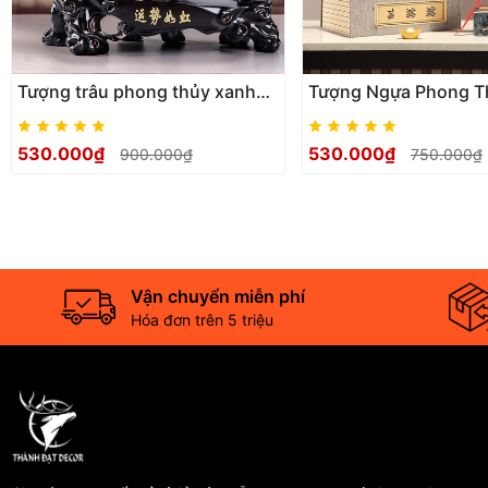
#tuongbatmatruyphong|madaothanhcong|quatangtangiakhaitruo
#tuong_bat_ma_truy_phong_|_ma_dao_thanh_cong_|_qua_tang_tan_
Tượng trâu phong thủy xanh
Tượng Ngựa Phong T
ngọc tài lộc, Decor Trang trí
Mã Đáo Thành Công 
phòng khách, bàn làm việc,
Truy Phong– Decor, 
530.000₫
530.000₫
900.000₫
750.000₫
quà tặng ý nghĩa
Khai Trương, Tân Gia
Vận chuyển miễn phí
Hóa đơn trên 5 triệu