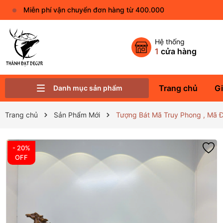
Miễn phí vận chuyển đơn hàng từ 400.000
Hệ thống
1
cửa hàng
Trang chủ
Gi
Danh mục sản phẩm
Phụ Kiện Trang Trí Khác
Linh Vật Phong Thủy
Vật Phẩm Phong Thủy
Tượng Phật Đá - Gốm Sứ Nhỏ
Thác Nước - Kệ Đèn Led
Quà Tặng Decor Ý Nghĩa
Trang chủ
Sản Phẩm Mới
Tượng Bát Mã Truy Phong , Mã 
- 20%
OFF