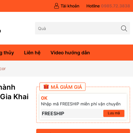
Tài khoản
Hotline
0985.72.3838
m
g thủy
Liên hệ
Video hướng dẫn
cor
Thành
MÃ GIẢM GIÁ
Gia Khai
0K
Nhập mã FREESHIP miễn phí vận chuyển
FREESHIP
Lưu mã