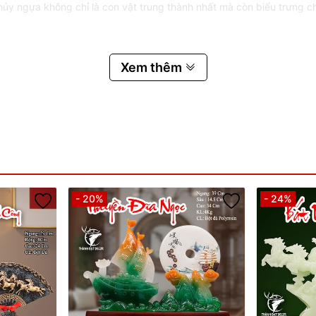
y ngựa không chỉ là con vật trung thành nhất mà còn biểu trưng cho
 số mệnh khỏe mạnh, hào phóng và táo bạo, ung dung tự tại, không b
i giúp cân bằng và giải tỏa bế tắc. Như vậy, Ngựa còn mang ý nghĩa 
Xem thêm
h, #Trang_Trí_Tủ_Kính, #Trang_Trí_kệ_Sách, #Trang_Trí_Cửa_Hàng, #
ặt nên hướng ra cổng lớn hoặc cửa sổ sẽ đại cát.
- 20%
- 24%
rương|TượngPhongThủy
n_Gia_Khai_Trương_|_Tượng_Phong_Thủy