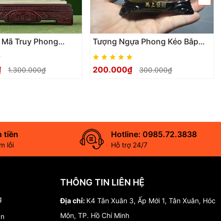
 Mã Truy Phong
Tượng Ngựa Phong Kéo Bắp
c, Mang Lộc Tài, May
Cải mini Dành Cho Người Tuổi
hà Quà Tặng Tân Gia
Ngọ, Trang Trí Decor Taplo Xe
₫
200.000₫
1.300.000₫
300.000₫
ng Decor
Hơi oto, Để Bàn
 tiền
Hotline: 0985.72.3838
 lỗi
Hỗ trợ 24/7
THÔNG TIN LIÊN HỆ
g
Địa chỉ:
K4 Tân Xuân 3, Ấp Mới 1, Tân Xuân, Hóc
Môn, TP. Hồ Chí Minh
án