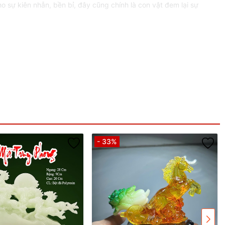
 sự kiên nhẫn, bền bỉ, đây cũng chính là con vật đem lại sự
ị trói buộc. Do đó, khi sở hữu ngựa phong thủy, nó sẽ giúp cho
của sự thăng tiến trong công việc, trong sự nghiệp.
Trang_Trí_Bàn_Làm_Việc, #Làm_Quà_Tặng ý nghĩa cho người thân,
- 33%