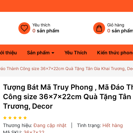
Yêu thích
Giỏ hàng
0
sản phẩm
0
sản phẩ
ới thiệu
Sản phẩm
Yêu Thích
Kiến thức phon
Đáo Thành Công size 36x7x22cm Quà Tặng Tân Gia Khai Trương, De
Tượng Bát Mã Truy Phong , Mã Đáo 
Công size 36x7x22cm Quà Tặng Tân 
Trương, Decor
Thương hiệu:
Đang cập nhật
|
Tình trạng:
Hết hàng
Mã SKU:
36x7x22