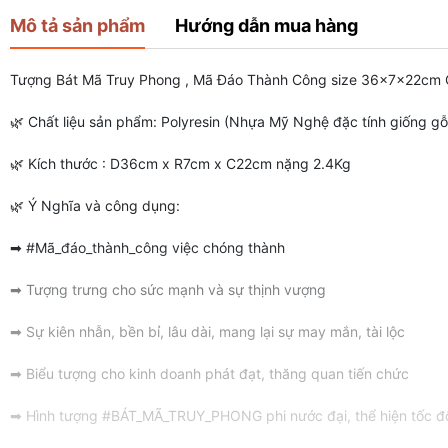
Mô tả sản phẩm
Hướng dẫn mua hàng
Tượng Bát Mã Truy Phong , Mã Đáo Thành Công size 36x7x22cm Q
🌿 Chất liệu sản phẩm: Polyresin (Nhựa Mỹ Nghệ đặc tính giống g
🌿 Kích thước : D36cm x R7cm x C22cm nặng 2.4Kg
🌿 Ý Nghĩa và công dụng:
➡ #Mã_đáo_thành_công việc chóng thành
➡ Tượng trưng cho sức mạnh và sự thịnh vượng
➡ Sự kiên nhẫn, bền bỉ, lâu dài, mang lại sự may mắn, tài lộc
➡ Biểu tượng cho kinh doanh phát đạt, thăng quan tiến chức
➡ Hình tượng #BÁT_MÃ_TRUY_PHONG phi nước đại, thể hiện tốc độ nh