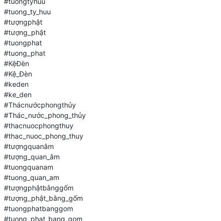
#tuongtyhuu
#tuong_ty_huu
#tượngphật
#tượng_phật
#tuongphat
#tuong_phat
#KệĐèn
#Kệ_Đèn
#keden
#ke_den
#Thácnướcphongthủy
#Thác_nước_phong_thủy
#thacnuocphongthuy
#thac_nuoc_phong_thuy
#tượngquanâm
#tượng_quan_âm
#tuongquanam
#tuong_quan_am
#tượngphậtbằnggốm
#tượng_phật_bằng_gốm
#tuongphatbanggom
#tuong_phat_bang_gom