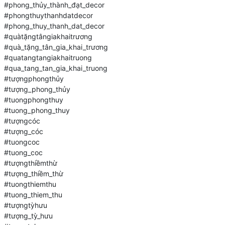
#phong_thủy_thành_đạt_decor
#phongthuythanhdatdecor
#phong_thuy_thanh_dat_decor
#quàtặngtângiakhaitrương
#quà_tặng_tân_gia_khai_trương
#quatangtangiakhaitruong
#qua_tang_tan_gia_khai_truong
#tượngphongthủy
#tượng_phong_thủy
#tuongphongthuy
#tuong_phong_thuy
#tượngcóc
#tượng_cóc
#tuongcoc
#tuong_coc
#tượngthiềmthừ
#tượng_thiềm_thừ
#tuongthiemthu
#tuong_thiem_thu
#tượngtỳhưu
#tượng_tỳ_hưu