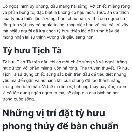
Có ngoại hình uy phong, đầu mang hai sừng, với chiếc miệng rộng
và phần bụng to, đặc biệt là không có hậu môn. Thức ăn ưa thích
của tỳ hưu thiên lộc là vàng, bạc, châu báu, vì thế con người tin
rằng linh vật này có nghĩa to lớn trong việc bảo vệ của cải. Vì vậy
mà nhiều người đã lựa chọn tỳ hưu thiên lộc để trưng bày để
mong nhận lại sự thịnh vượng và giàu sang hơn.
Tỳ hưu Tịch Tà
Tỳ hưu Tịch Tà trên đầu chỉ có một chiếc sừng và vẻ ngoài trông
rất dữ tợn với phần miệng luôn há rộng. The truyền thuyết, Tỳ hưu
Tịch Tà sử dụng chiếc sừng sắc bén trên đầu để tiêu diệt những
yêu ma đến gần và hút sinh khí của chúng để tạo thành năng
lượng cho bản thân. Vì thế mà linh vật phong thủy này được xem
là có tác dụng ngăn ngừa tà ma, sẽ giúp gia chủ bình an hơn
trong cuộc sống.
Những vị trí đặt tỳ hưu
phong thủy để bàn chuẩn