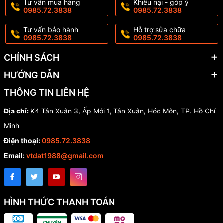
Tư vấn mua hàng
Khiếu nại - góp ý
0985.72.3838
0985.72.3838
Tư vấn bảo hành
Hỗ trợ sửa chữa
0985.72.3838
0985.72.3838
CHÍNH SÁCH
HƯỚNG DẪN
THÔNG TIN LIÊN HỆ
Địa chỉ:
K4 Tân Xuân 3, Ấp Mới 1, Tân Xuân, Hóc Môn, TP. Hồ Chí
Minh
Điện thoại:
0985.72.3838
Email:
vtdat1988@gmail.com
HÌNH THỨC THANH TOÁN