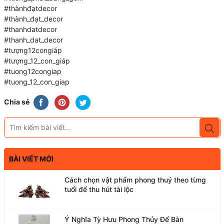
#thànhđạtdecor
#thành_đạt_decor
#thanhdatdecor
#thanh_dat_decor
#tượng12congiáp
#tượng_12_con_giáp
#tuong12congiap
#tuong_12_con_giap
Chia sẻ
BÀI VIẾT MỚI
Cách chọn vật phẩm phong thuỷ theo từng
tuổi để thu hút tài lộc
Ý Nghĩa Tỳ Hưu Phong Thủy Để Bàn